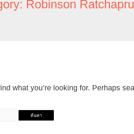
gory:
Robinson Ratchapr
find what you’re looking for. Perhaps se