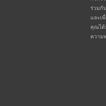
ร่วมก
และเพื
คุณได
ความท